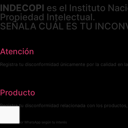
INDECOPI
es el Instituto Nac
Propiedad Intelectual.
SEÑALA CUÁL ES TU INCON
Atención
Registra tu disconformidad únicamente por la calidad en l
Producto
Registra tu disconformidad relacionada con los productos, 
Escríbenos por WhatsApp según tu interés