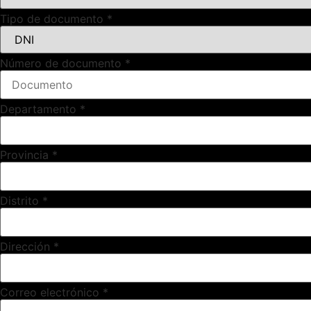
Tipo de documento
*
Número de documento
*
Departamento
*
Provincia
*
Distrito
*
Dirección
*
Correo electrónico
*