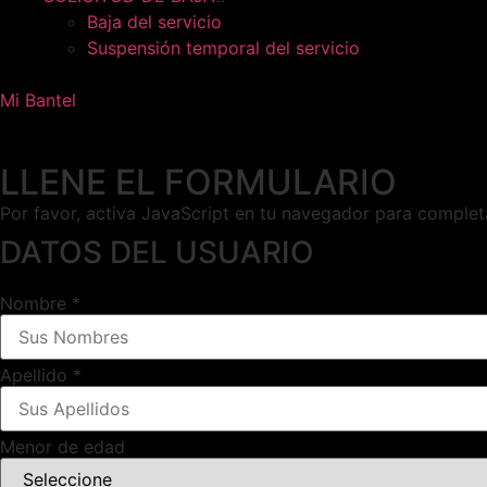
Baja del servicio
Suspensión temporal del servicio
Mi Bantel
LLENE EL FORMULARIO
Por favor, activa JavaScript en tu navegador para completa
DATOS DEL USUARIO
Nombre
*
Apellido
*
Menor de edad