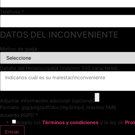
Teléfono
*
DATOS DEL INCONVENIENTE
Motivo de queja
Detalle del reclamo/queja (máximo 500 caracteres)
Adjuntar información adicional (opcional)
Formato: jpg/png/pdf/doc/mp3/mp4, máximo 5MB
Acuerdo RGPD
*
Acepto los
Términos y condiciones
y la ley de
Pro
Enviar